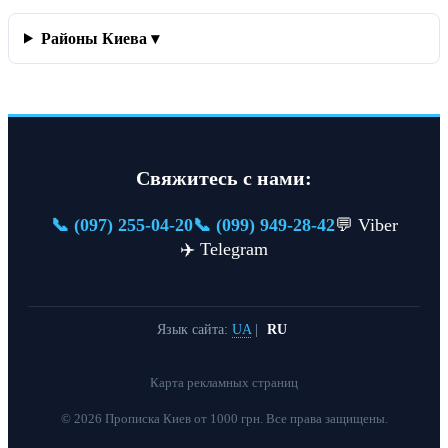
Районы Киева ▾
Свяжитесь с нами:
📞 (097) 255-04-20
📞 (099) 949-28-42
💬 Viber
✈️ Telegram
Язык сайта:
UA
|
RU
Карта рекламных страниц
© 2026 Прописка Киев от 1000 грн. Все права защищены.