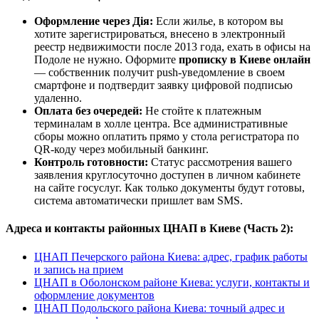
Оформление через Дія:
Если жилье, в котором вы
хотите зарегистрироваться, внесено в электронный
реестр недвижимости после 2013 года, ехать в офисы на
Подоле не нужно. Оформите
прописку в Киеве онлайн
— собственник получит push-уведомление в своем
смартфоне и подтвердит заявку цифровой подписью
удаленно.
Оплата без очередей:
Не стойте к платежным
терминалам в холле центра. Все административные
сборы можно оплатить прямо у стола регистратора по
QR-коду через мобильный банкинг.
Контроль готовности:
Статус рассмотрения вашего
заявления круглосуточно доступен в личном кабинете
на сайте госуслуг. Как только документы будут готовы,
система автоматически пришлет вам SMS.
Адреса и контакты районных ЦНАП в Киеве (Часть 2):
ЦНАП Печерского района Киева: адрес, график работы
и запись на прием
ЦНАП в Оболонском районе Киева: услуги, контакты и
оформление документов
ЦНАП Подольского района Киева: точный адрес и