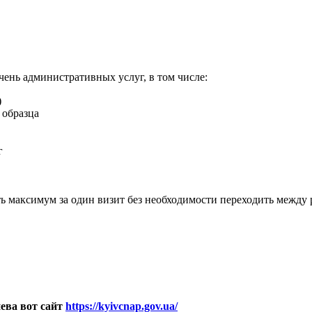
нь административных услуг, в том числе:
)
 образца
г
ть максимум за один визит без необходимости переходить между
ва вот сайт
https://kyivcnap.gov.ua/