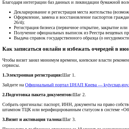
Благодаря интеграции баз данных и ликвидации бумажной вол
Декларирование и регистрация места жительства (возмо
Оформление, замена и восстановление паспортов граждан
26/4);
Регистрация бизнеса (первичное открытие, закрытие ил
Получение официальных выписок из Реестра вещевых пр
Выдача справок государственного образца (о несудимости,
Как записаться онлайн и избежать очередей в ию
Чтобы визит занял минимум времени, киевские власти рекоме
сервисы.
1.Электронная регистрация:
Шаг 1.
Зайдите на
Официальный портал ЦНАП Киева — kyivcnap.gov.
2.Подготовка пакета документов:
Шаг 2.
Собрать оригиналы: паспорт, ИНН, документы на право собст
штампом ТЦК или верифицированным статусом в системе «Обе
3.Визит и активация талона:
Шаг 3.