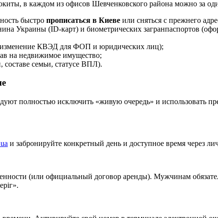
окиты, в каждом из офисов Шевченковского района можно за од
жность быстро
прописаться в Киеве
или сняться с прежнего адре
ина Украины (ID-карт) и биометрических загранпаспортов (офо
и изменение КВЭД для ФОП и юридических лиц);
ав на недвижимое имущество;
 составе семьи, статусе ВПЛ).
не
ндуют полностью исключить «живую очередь» и использовать пр
ua
и забронируйте конкретный день и доступное время через лич
венности (или официальный договор аренды). Мужчинам обязате
ріг».