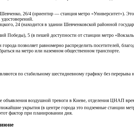
 Шевченко, 26/4 (ориентир — станция метро «Университет»). Эт
 удостоверений.
цкого, 24 (находится в здании Шевченковской районной госуда
й Победы), 5 (в пешей доступности от станции метро «Вокзаль
 города позволяет равномерно распределить посетителей, благо
браться на метро или наземном общественном транспорте.
твляются по стабильному шестидневному графику без перерыва н
е объявления воздушной тревоги в Киеве, отделения ЦНАП вре
лижайшие укрытия (в центре города это подземные станции мет
этот фактор при планировании дня.
 июне