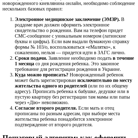
новорожденного киевлянина онлайн, необходимо соблюдение
нескольких базовых правил:
Электронное медицинское заключение (ЭМЗР).
В
роддоме врач должен оформить электронное
свидетельство о рождении. Вам на телефон придет
СМС-сообщение с уникальным номером (латинские
буквы и цифры). Если вам выдали бумажную справку
формы № 103/о, воспользоваться «еМалятко», к
сожалению, нельзя — придется идти в ЗАГС лично.
Сроки подачи.
Заявление необходимо подать
в течение
1 месяца
со дня рождения ребенка. Это законное
требование для регистрации рождения в Украине.
Куда можно прописать?
Новорожденный ребенок
может быть зарегистрирован
исключительно по месту
жительства одного из родителей
(или по их общему
адресу). Прописать ребенка к бабушке, дедушке или в
пустую квартиру без регистрации там мамы или папы
через «Дію» невозможно.
Согласие второго родителя.
Если мать и отец
прописаны по разным адресам, при выборе места
жительства ребенка понадобится электронное
подтверждение от второго родителя.
Пошаговый алгоритм: как оформить