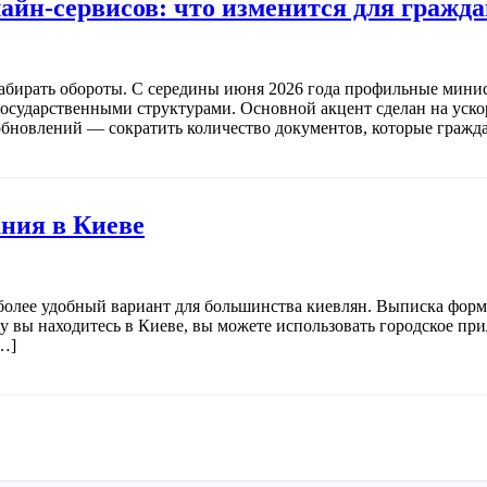
йн-сервисов: что изменится для граждан
абирать обороты. С середины июня 2026 года профильные минис
 государственными структурами. Основной акцент сделан на ус
бновлений — сократить количество документов, которые гражда
ния в Киеве
иболее удобный вариант для большинства киевлян. Выписка форм
у вы находитесь в Киеве, вы можете использовать городское п
…]