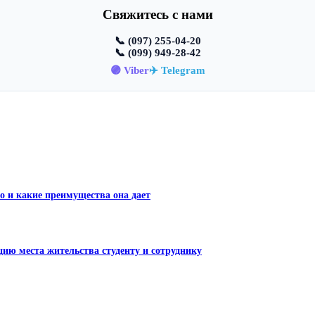
Свяжитесь с нами
📞 (097) 255-04-20
📞 (099) 949-28-42
🟣 Viber
✈️ Telegram
о и какие преимущества она дает
ию места жительства студенту и сотруднику