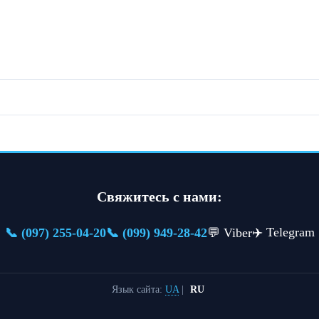
Свяжитесь с нами:
✈️ Telegram
📞 (097) 255-04-20
📞 (099) 949-28-42
💬 Viber
Язык сайта:
UA
|
RU