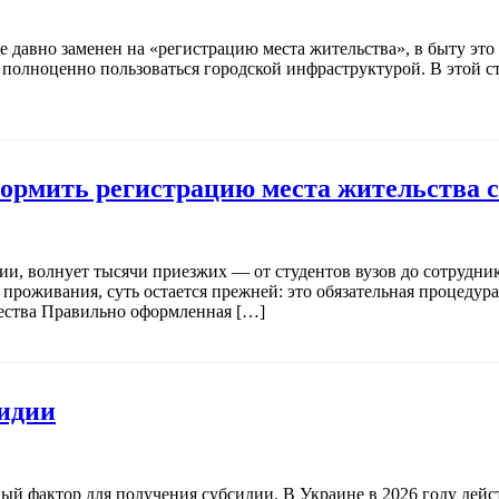
 давно заменен на «регистрацию места жительства», в быту это 
полноценно пользоваться городской инфраструктурой. В этой ст
ормить регистрацию места жительства с
тии, волнует тысячи приезжих — от студентов вузов до сотрудн
роживания, суть остается прежней: это обязательная процедура 
ества Правильно оформленная […]
сидии
 фактор для получения субсидии. В Украине в 2026 году действ