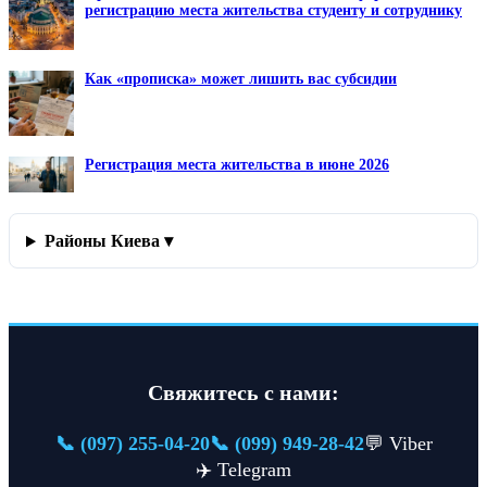
регистрацию места жительства студенту и сотруднику
Как «прописка» может лишить вас субсидии
Регистрация места жительства в июне 2026
Районы Киева ▾
Свяжитесь с нами:
📞 (097) 255-04-20
📞 (099) 949-28-42
💬 Viber
✈️ Telegram